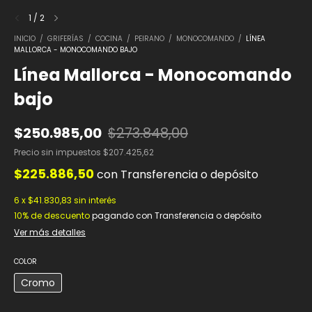
1
/
2
INICIO
/
GRIFERÍAS
/
COCINA
/
PEIRANO
/
MONOCOMANDO
/
LÍNEA
MALLORCA - MONOCOMANDO BAJO
Línea Mallorca - Monocomando
bajo
$250.985,00
$273.848,00
Precio sin impuestos
$207.425,62
$225.886,50
con
Transferencia o depósito
6
x
$41.830,83
sin interés
10% de descuento
pagando con Transferencia o depósito
Ver más detalles
COLOR
Cromo