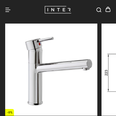
-
8
%