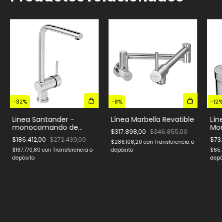
-
32
%
-
8
%
-
12
Linea Santander -
Línea Marbella Revatible
Lín
monocomando de
Mo
$317.898,00
$346.855,00
cocina
coc
$186.412,00
$272.439,00
$73
$286.108,20
con
Transferencia o
$167.770,80
con
Transferencia o
depósito
$65.
depósito
depó