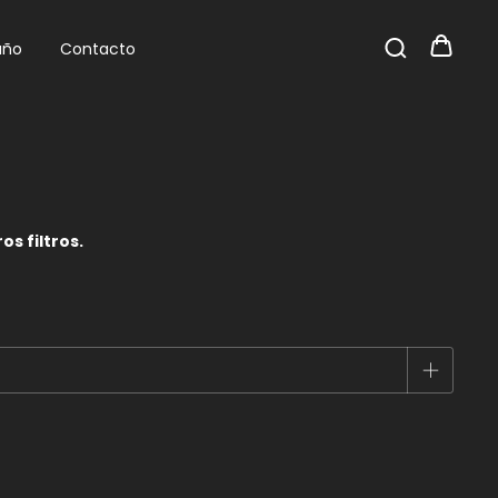
año
Contacto
s filtros.