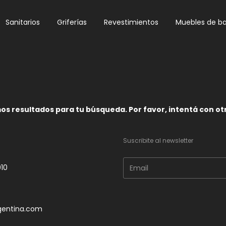
Sanitarios
Griferías
Revestimientos
Muebles de b
s resultados para tu búsqueda. Por favor, intentá con otro
s
Suscribite al newsletter
010
gentina.com