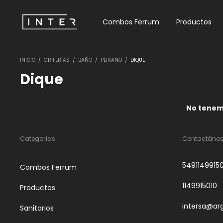
Combos Ferrum
Productos
INICIO
/
GRIFERÍAS
/
BAÑO
/
PEIRANO
/
DIQUE
Dique
No tenemo
Categorías
Contactáno
5491149915
Combos Ferrum
1149915010
Productos
intersa@ar
Sanitarios