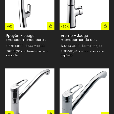
-
9
%
-
30
%
Epuyén – Juego
Aromo – Juego
monocomando para
monocomando de
mesada de cocina
cocina con pico móvil y
$678.131,00
$744.280,00
$928.423,00
$1.323.357,00
táctil
$610.317,90
con
Transferencia o
$835.580,70
con
Transferencia o
depósito
depósito