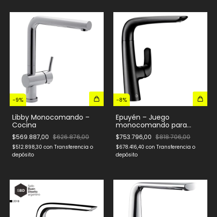
-
9
%
-
8
%
Libby Monocomando –
Epuyén – Juego
Cocina
monocomando para
mesada de cocina
$569.887,00
$626.876,00
$753.796,00
$818.706,00
$512.898,30
con
Transferencia o
$678.416,40
con
Transferencia o
depósito
depósito