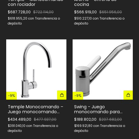
con rociador
cocina
$687.728,00
$722.114,00
$566.919,00
$651.956,00
$618.955,20
con
Transferencia o
$510.227,10
con
Transferencia o
depósito
depósito
-
9
%
-
9
%
Temple Monocomando –
Swing - Juego
Juego monocomando
monocomando para
para mesada de cocina
mesada de cocina
$434.489,00
$477.937,00
$188.802,00
$207.682,00
$391.040,10
con
Transferencia o
$169.921,80
con
Transferencia o
depósito
depósito