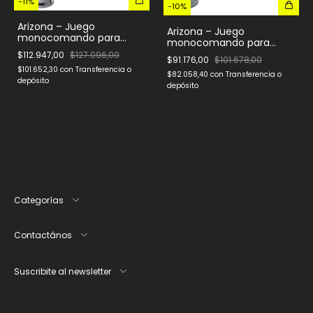
-
11
%
-
10
%
Arizona – Juego
Arizona – Juego
monocomando para
monocomando para
mesada de cocina
mesada de cocina
$112.947,00
$127.096,00
$91.176,00
$101.678,00
$101.652,30
con
Transferencia o
$82.058,40
con
Transferencia o
depósito
depósito
Categorías
Contactános
Suscribite al newsletter