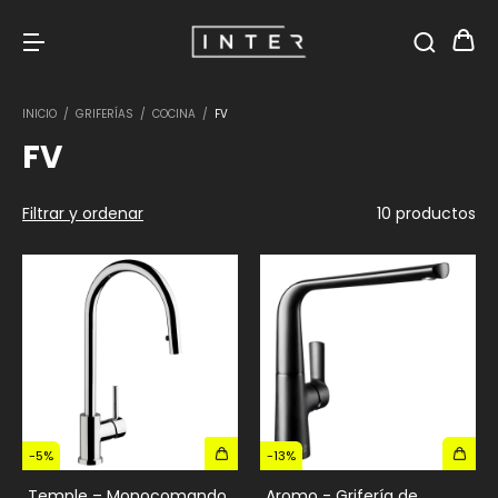
INICIO
/
GRIFERÍAS
/
COCINA
/
FV
FV
Filtrar y ordenar
10 productos
-
5
%
-
13
%
Temple – Monocomando
Aromo - Grifería de