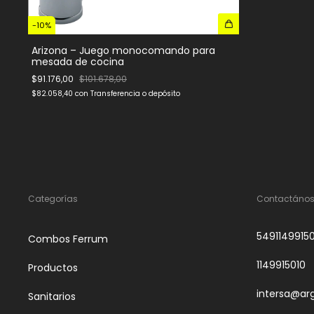
-
10
%
Arizona – Juego monocomando para
mesada de cocina
$91.176,00
$101.678,00
$82.058,40
con
Transferencia o depósito
Categorías
Contactáno
5491149915
Combos Ferrum
1149915010
Productos
intersa@ar
Sanitarios