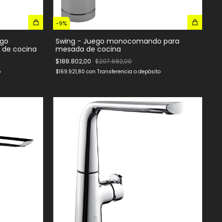
-
9
%
go
Swing - Juego monocomando para
de cocina
mesada de cocina
$188.802,00
$207.682,00
o
$169.921,80
con
Transferencia o depósito