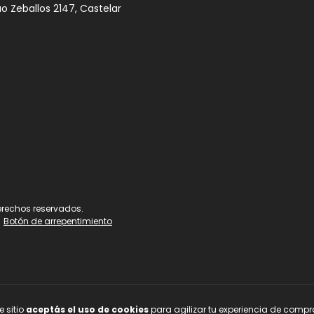
ao Zeballos 2147, Castelar
erechos reservados.
Botón de arrepentimiento
e sitio
aceptás el uso de cookies
para agilizar tu experiencia de compr