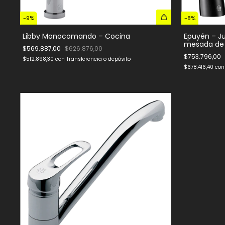
-
9
%
-
8
%
Libby Monocomando – Cocina
Epuyén – 
mesada de
$569.887,00
$626.876,00
$753.796,00
$512.898,30
con
Transferencia o depósito
$678.416,40
con