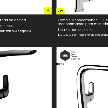
-
9
%
fería de cocina
Temple Monocomando – Jue
monocomando para mesada 
$651.956,00
$434.489,00
$477.937,00
Transferencia o depósito
$391.040,10
con
Transferencia o depósit