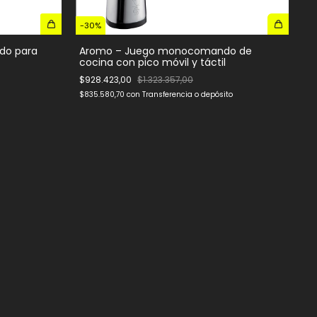
-
30
%
do para
Aromo – Juego monocomando de
cocina con pico móvil y táctil
$928.423,00
$1.323.357,00
$835.580,70
con
Transferencia o depósito