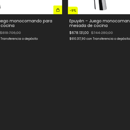
-
9
%
Juego monocomando para
Epuyén – Juego monocoman
 cocina
mesada de cocina
$818.706,00
$678.131,00
$744.280,00
Transferencia o depósito
$610.317,90
con
Transferencia o depósito