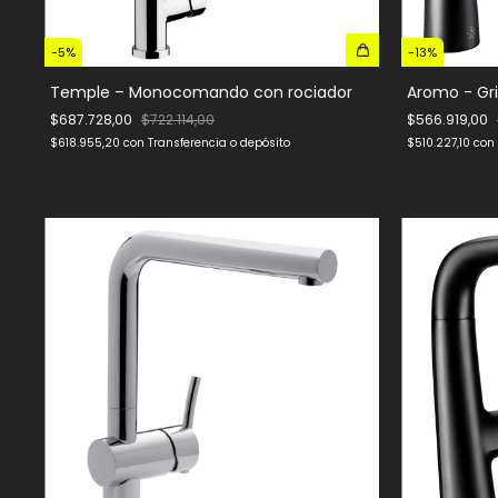
-
5
%
-
13
%
Temple – Monocomando con rociador
Aromo - Gri
$687.728,00
$722.114,00
$566.919,00
$618.955,20
con
Transferencia o depósito
$510.227,10
con