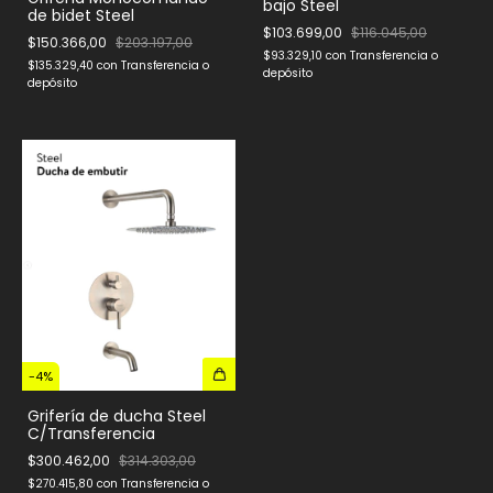
bajo Steel
de bidet Steel
$103.699,00
$116.045,00
$150.366,00
$203.197,00
$93.329,10
con
Transferencia o
$135.329,40
con
Transferencia o
depósito
depósito
-
4
%
Grifería de ducha Steel
C/Transferencia
$300.462,00
$314.303,00
$270.415,80
con
Transferencia o