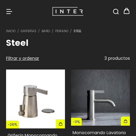
INICIO
/
GRIFERÍAS
/
BAÑO
/
PEIRANO
/
STEEL
Steel
Filtrar y ordenar
3 productos
-
11
%
-
26
%
Monocomando Lavatorio
Grifería Monocomando