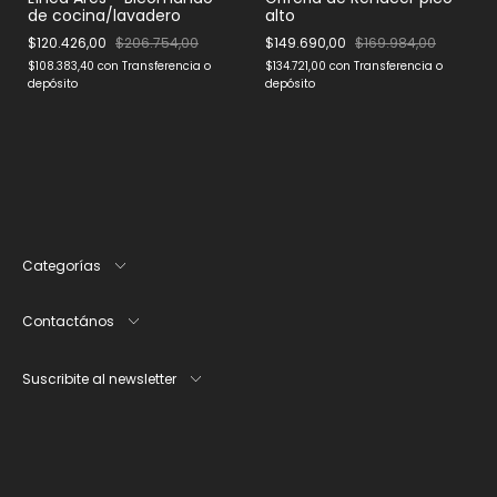
de cocina/lavadero
alto
$120.426,00
$206.754,00
$149.690,00
$169.984,00
$108.383,40
con
Transferencia o
$134.721,00
con
Transferencia o
depósito
depósito
Categorías
Contactános
Suscribite al newsletter