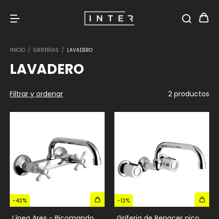
INICIO
/
GRIFERÍAS
/
LAVADERO
LAVADERO
Filtrar y ordenar
2 productos
-
42
%
-
12
%
Línea Ares - Bicomando
Griferia de Renacer pico