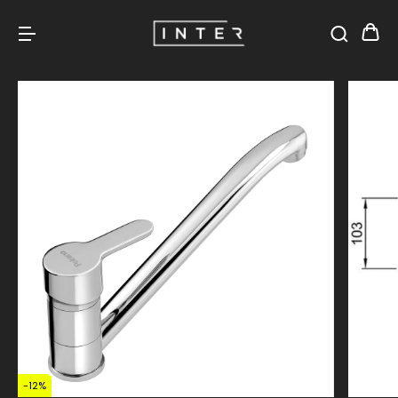
-
12
%