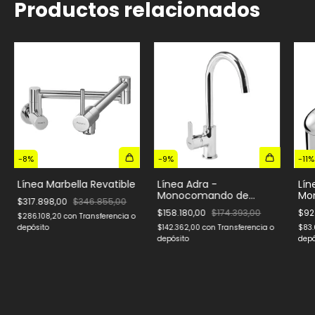
Productos relacionados
-
8
%
-
9
%
-
11
%
Línea Marbella Revatible
Línea Adra -
Lín
Monocomando de
Mo
$317.898,00
$346.855,00
cocina
coc
$158.180,00
$174.393,00
$92
$286.108,20
con
Transferencia o
depósito
$142.362,00
con
Transferencia o
$83
depósito
depó