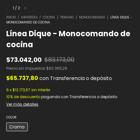
1
/
2
INICIO
/
GRIFERÍAS
/
COCINA
/
PEIRANO
/
MONOCOMANDO
/
LÍNEA DIQUE -
MONOCOMANDO DE COCINA
Línea Dique - Monocomando de
cocina
$73.042,00
$83.173,00
Precio sin impuestos
$60.365,29
$65.737,80
con
Transferencia o depósito
6
x
$12.173,67
sin interés
10% de descuento
pagando con Transferencia o depósito
Ver más detalles
COLOR
Cromo